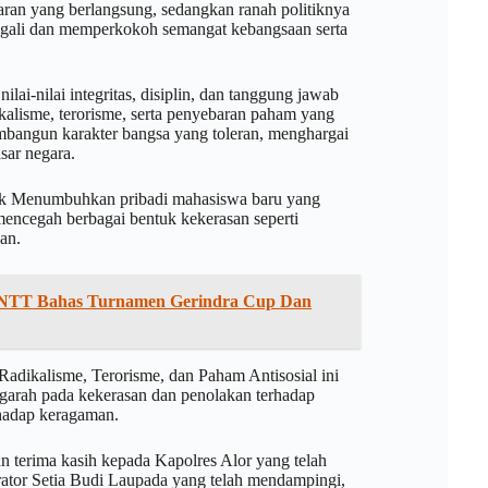
ran yang berlangsung, sedangkan ranah politiknya
ggali dan memperkokoh semangat kebangsaan serta
ai-nilai integritas, disiplin, dan tanggung jawab
ikalisme, terorisme, serta penyebaran paham yang
mbangun karakter bangsa yang toleran, menghargai
sar negara.
ntuk Menumbuhkan pribadi mahasiswa baru yang
 mencegah berbagai bentuk kekerasan seperti
an.
 NTT Bahas Turnamen Gerindra Cup Dan
Radikalisme, Terorisme, dan Paham Antisosial ini
arah pada kekerasan dan penolakan terhadap
rhadap keragaman.
n terima kasih kepada Kapolres Alor yang telah
tor Setia Budi Laupada yang telah mendampingi,