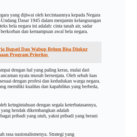
egara yang dijiwai oleh kecintaannya kepada Negara
ng-Undang Dasar 1945 dalam menjamin kelangsungan
 bela negara ini adalah: cinta tanah air, sadar
la berkorban dan kemampuan awal bela negara.
ja Bupati Dan Wabup Belum Bisa Diukur
anaan Program Prioritas
ampai dengan hal yang paling keras, mulai dari
ncaman nyata musuh bersenjata. Oleh sebab luas
 sesuai dengan profesi dan kedudukan warga negara.
ang memiliki kualitas dan kapabilitas yang berbeda,
oleh keingintahuan dengan segala keterbatasannya,
ah yang hendak dikembangkan adalah
gai pribadi yang utuh, yakni pribadi yang berani
h rasa nasionalismenya. Strategi yang