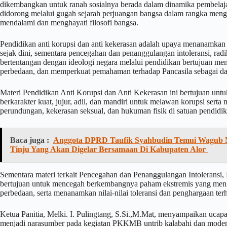
dikembangkan untuk ranah sosialnya berada dalam dinamika pembelaja
didorong melalui gugah sejarah perjuangan bangsa dalam rangka men
mendalami dan menghayati filosofi bangsa.
Pendidikan anti korupsi dan anti kekerasan adalah upaya menanamkan nil
sejak dini, sementara pencegahan dan penanggulangan intoleransi, rad
bertentangan dengan ideologi negara melalui pendidikan bertujuan me
perbedaan, dan memperkuat pemahaman terhadap Pancasila sebagai da
Materi Pendidikan Anti Korupsi dan Anti Kekerasan ini bertujuan u
berkarakter kuat, jujur, adil, dan mandiri untuk melawan korupsi serta
perundungan, kekerasan seksual, dan hukuman fisik di satuan pendidik
Baca juga :
Anggota DPRD Taufik Syahbudin Temui Wagub
Tinju Yang Akan Digelar Bersamaan Di Kabupaten Alor
Sementara materi terkait Pencegahan dan Penanggulangan Intoleransi, 
bertujuan untuk mencegah berkembangnya paham ekstremis yang meng
perbedaan, serta menanamkan nilai-nilai toleransi dan penghargaan te
Ketua Panitia, Melki. I. Pulingtang, S.Si.,M.Mat, menyampaikan ucapa
menjadi narasumber pada kegiatan PKKMB untrib kalabahi dan modera