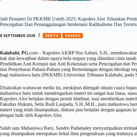
Jadi Pemateri Di PKKMB Untrib 2025: Kapolres Alor Tekankan Penti
Pencegahan Dan Penanggulangan Intoleransi Radikalisme Dan Terori
8 SEPTEMBER 2025
BERITA
DAERAH
Kalabahi, PG
.com – Kapolres AKBP Nur Azhari, S.H., membawaka
hak dan kewajiban dalam upaya bela negara yang dilandasi cinta tanah
Pendidikan Anti Korupsi dan Anti Kekerasan serta Pencegahan dan Pen
dan Penyebaran Paham-Paham yang Bertentangan dengan Ideologi neg
bagi mahasiswa baru (PKKMB) Universitas Tribuana Kalabahi, pada S
Disaksikan wartawan media ini, meskipun ditengah situasi cuaca huja
mahasiswa baru untuk mendengarkan materi ini sangat luar biasa, suas
Kapolres Alor berjalan dengan penuh khidmat, usai memberikan mater
Fakultas Hukum, Setia Budi Laupada, S.H.,M.H., para mahasiswa baru 
materi yang telah disampaikan, diskusi pun berjalan dengan gagasan k
dengan baik oleh Kapolres Alor.
Salah satu Mahasiswa Baru, Sandro Padamaley menyampaikan terimaka
yang disampaikan merupakan bekal ilmu pengetahuan yang tentunya a