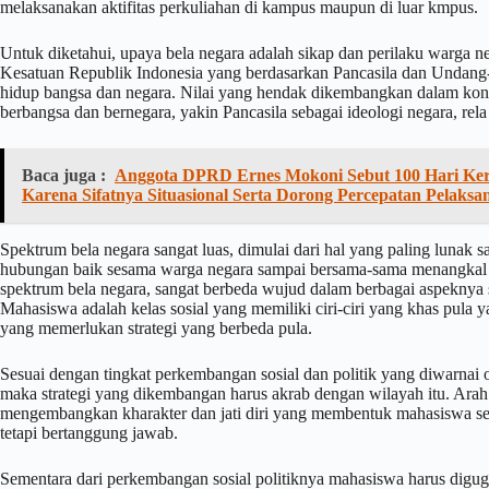
melaksanakan aktifitas perkuliahan di kampus maupun di luar kmpus.
Untuk diketahui, upaya bela negara adalah sikap dan perilaku warga n
Kesatuan Republik Indonesia yang berdasarkan Pancasila dan Unda
hidup bangsa dan negara. Nilai yang hendak dikembangkan dalam konteks
berbangsa dan bernegara, yakin Pancasila sebagai ideologi negara, re
Baca juga :
Anggota DPRD Ernes Mokoni Sebut 100 Hari Ker
Karena Sifatnya Situasional Serta Dorong Percepatan Pelaks
Spektrum bela negara sangat luas, dimulai dari hal yang paling lunak s
hubungan baik sesama warga negara sampai bersama-sama menangkal a
spektrum bela negara, sangat berbeda wujud dalam berbagai aspeknya
Mahasiswa adalah kelas sosial yang memiliki ciri-ciri yang khas pula y
yang memerlukan strategi yang berbeda pula.
Sesuai dengan tingkat perkembangan sosial dan politik yang diwarnai 
maka strategi yang dikembangan harus akrab dengan wilayah itu. Ar
mengembangkan kharakter dan jati diri yang membentuk mahasiswa seba
tetapi bertanggung jawab.
Sementara dari perkembangan sosial politiknya mahasiswa harus diguga