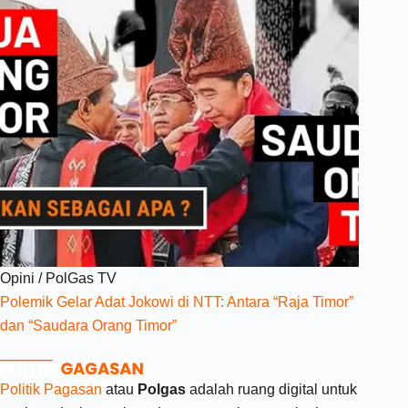
Opini
/
PolGas TV
Polemik Gelar Adat Jokowi di NTT: Antara “Raja Timor”
dan “Saudara Orang Timor”
Politik Pagasan
atau
Polgas
adalah ruang digital untuk