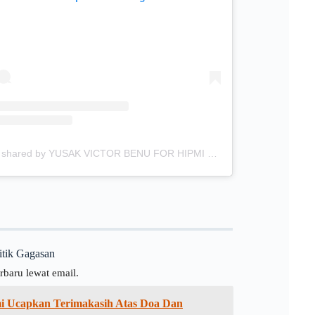
A post shared by YUSAK VICTOR BENU FOR HIPMI NTT (@ubforhipmintt)
litik Gagasan
rbaru lewat email.
mi Ucapkan Terimakasih Atas Doa Dan